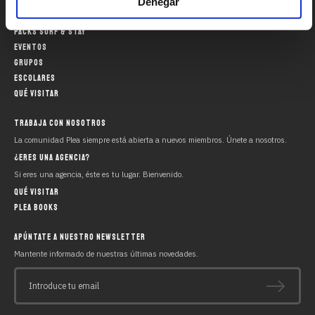
RESERVAS
Denegar
PLEA SURF SCHOOL
PACKS SURF & STAY
EVENTOS
GRUPOS
ESCOLARES
QUÉ VISITAR
TRABAJA CON NOSOTROS
La comunidad Plea siempre está abierta a nuevos miembros. Únete a nosotros.
¿ERES UNA AGENCIA?
Si eres una agencia, éste es tu lugar. Bienvenido.
QUÉ VISITAR
PLEA BOOKS
APÚNTATE A NUESTRO NEWSLETTER
Mantente informado de nuestras últimas novedades.
Introduce tu email