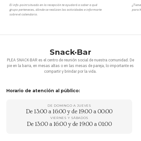
El info-point situado en la recepción te ayudará a saber a qué
¿Tiene
grupo perteneces, dónde se realizan las actividades e informarte
para h
sobre el calendario.
Snack·Bar
PLEA SNACK·BAR es el centro de reunión social de nuestra comunidad. De
pie en la barra, en mesas altas o en las mesas de pareja, lo importante es
compartir y brindar por la vida.
Horario de atención al público:
DE DOMINGO A JUEVES
De 13:00 a 16:00 y de 19:00 a 00:00
VIERNES Y SÁBADOS
De 13:00 a 16:00 y de 19:00 a 01:00