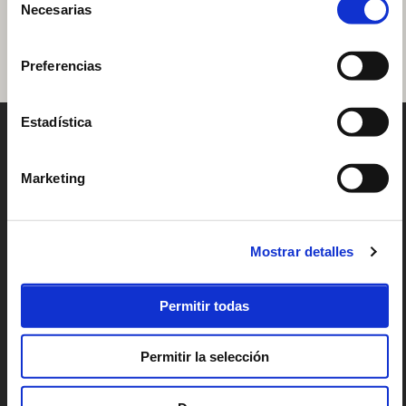
Necesarias
de
consentimiento
Preferencias
Estadística
PLEA
Marketing
BEACH
HOUSE
Barrio del Juncal 10-12
Mostrar detalles
39160 Loredo
Ribamontán del Mar, Cantabria
Spain
942 509 163
Permitir todas
CONTÁCTANOS
Permitir la selección
HOSTEL
SNACK BAR