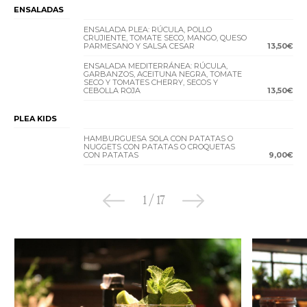
ENSALADAS
ENSALADA PLEA: RÚCULA, POLLO
CRUJIENTE, TOMATE SECO, MANGO, QUESO
PARMESANO Y SALSA CESAR
13,50€
ENSALADA MEDITERRÁNEA: RÚCULA,
GARBANZOS, ACEITUNA NEGRA, TOMATE
SECO Y TOMATES CHERRY, SECOS Y
CEBOLLA ROJA
13,50€
PLEA KIDS
HAMBURGUESA SOLA CON PATATAS O
NUGGETS CON PATATAS O CROQUETAS
CON PATATAS
9,00€
1
/
17