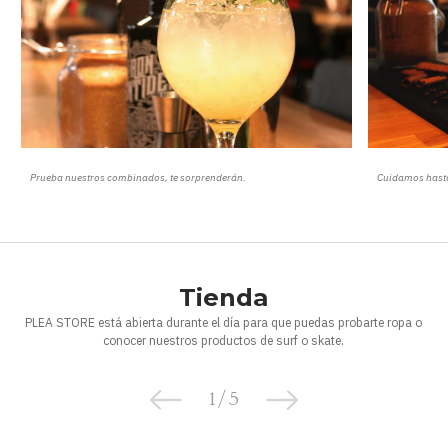
Prueba nuestros combinados, te sorprenderán.
Cuidamos hasta 
Tienda
PLEA STORE está abierta durante el día para que puedas probarte ropa o
conocer nuestros productos de surf o skate.
1
/
5