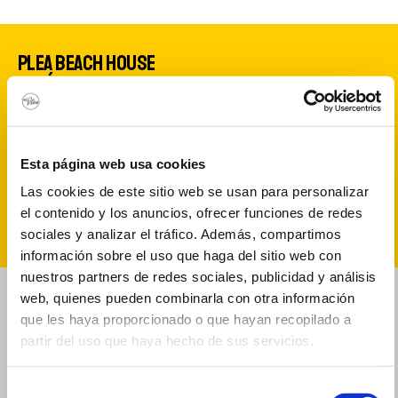
PLEA BEACH HOUSE
ESTÁ MUY CERCA DE
LUGARES INCREÍBLES…
Playa de Somo y Loredo, Surf y actividades
deportivas, acantilados y montañas, Santander y su
Esta página web usa cookies
bahía… todo lo que te gusta muy cerca de ti.
Las cookies de este sitio web se usan para personalizar
CONOCE QUÉ VISITAR CERCA DE PLEA
el contenido y los anuncios, ofrecer funciones de redes
sociales y analizar el tráfico. Además, compartimos
información sobre el uso que haga del sitio web con
nuestros partners de redes sociales, publicidad y análisis
web, quienes pueden combinarla con otra información
que les haya proporcionado o que hayan recopilado a
partir del uso que haya hecho de sus servicios.
Selección