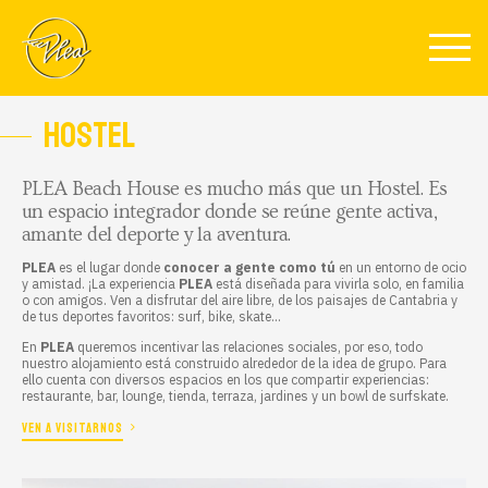
Pasar al contenido principal
HOSTEL
PLEA Beach House
es mucho más que un
Hostel
. Es
un espacio integrador donde se reúne gente activa,
amante del deporte y la aventura.
PLEA
es el lugar donde
conocer a gente como tú
en un entorno de ocio
y amistad. ¡La experiencia
PLEA
está diseñada para vivirla solo, en familia
o con amigos. Ven a disfrutar del aire libre, de los paisajes de Cantabria y
de tus deportes favoritos: surf, bike, skate...
En
PLEA
queremos incentivar las relaciones sociales, por eso, todo
nuestro alojamiento está construido alrededor de la idea de grupo. Para
ello cuenta con diversos espacios en los que compartir experiencias:
restaurante, bar, lounge, tienda, terraza, jardines y un bowl de surfskate.
VEN A VISITARNOS