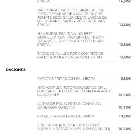
CRISTAL
14,50€
HAMBURGUESA MEDITERRÁNEA: UNA
PIEZA DE CARNE DE VACA DE 150 GRS,
TOMATE SECO, SALSA CESAR, LASCAS DE
QUESO PARMESANO Y RÚCULA EN PAN
CRISTAL
13,50€
HAMBURGUESA "RAW NO BEEF
BURGUER": CON PROTEINA DE TRIGO Y
SOJA, RÚCULA Y TOMATE SECO EN PAN
CRISTAL
13,50€
TACOS DE PULLED PORK: CON PICO DE
GALLO, RÚCULA Y SALSA SWEET CHILI
13,50€
RACIONES
PATATAS FRITAS CON SAL NEGRA
5,50€
NACHOS PLEA: TOTOPOS CASEROS, CHILI
CON CARNE, PICO DE GALLO, NATA AGRIA Y
GUACAMOLE
12,90€
ALITAS DE POLLO FRITAS: CON SALSA
BARBACOA COREANA
10,90€
CROQUETAS CASERAS DE JAMÓN
10,50€
FINGERS DE POLLO CRUJIENTES DOS
SALSAS (MOSTAZA Y MIEL Y SALSA ALI OLI)
10,90€