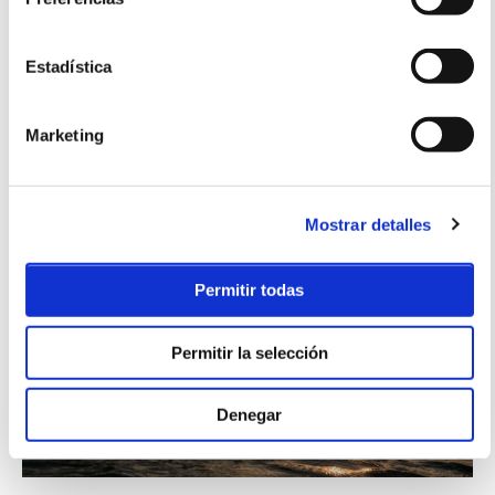
SURF
Pack Autumn Surf
3 días
119€ por persona
Estadística
2 noches de alojamiento / 2 clases de surf / equipamiento surf /
surfskate / desayuno incluido
Marketing
Posibilidad de aumentar noches de estancia ( 32€/pax)
Mostrar detalles
Permitir todas
Permitir la selección
Denegar