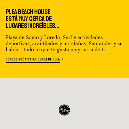
PLEA BEACH HOUSE
1:21 min.
ESTÁ MUY CERCA DE
LUGARES INCREÍBLES…
Presentación PLEA Surf School
Playa de Somo y Loredo, Surf y actividades
deportivas, acantilados y montañas, Santander y su
bahía… todo lo que te gusta muy cerca de ti.
44 sec.
CONOCE QUÉ VISITAR CERCA DE PLEA
PLEA Beach House_home_web
38 sec.
Sharryfest 2019 en PLEA Beach House
2:03 min.