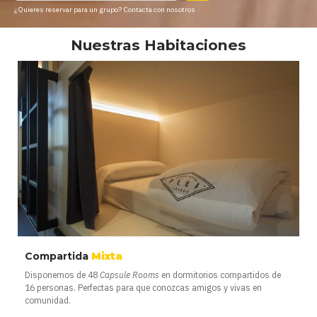
¿Quieres reservar para un grupo?
Contacta con nosotros
Nuestras Habitaciones
Compartida
Mixta
Disponemos de 48
Capsule Rooms
en dormitorios compartidos de
16 personas. Perfectas para que conozcas amigos y vivas en
comunidad.