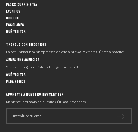
PACKS SURF & STAY
2:40 min.
EVENTOS
GRUPOS
OA2 FUSSSION 2019 en PLEA Beach
ESCOLARES
House - Loredo
QUÉ VISITAR
TRABAJA CON NOSOTROS
2:39 min.
La comunidad Plea siempre está abierta a nuevos miembros. Únete a nosotros.
¿ERES UNA AGENCIA?
PLEA Beach House
Si eres una agencia, éste es tu lugar. Bienvenido.
QUÉ VISITAR
PLEA BOOKS
1:27 min.
APÚNTATE A NUESTRO NEWSLETTER
SURF XXL / OLAS GRANDES
Mantente informado de nuestras últimas novedades.
Introduce tu email
01 sec.