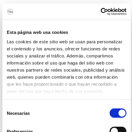
SURF
Pack Summer Surf
7 días
378€ por persona
6 noches de alojamiento / 6 clases de surf / equipamiento surf /
surfskate / desayuno incluido
Esta página web usa cookies
Las cookies de este sitio web se usan para personalizar
Posibilidad de aumentar noches de estancia ( 37€/pax)
el contenido y los anuncios, ofrecer funciones de redes
sociales y analizar el tráfico. Además, compartimos
información sobre el uso que haga del sitio web con
nuestros partners de redes sociales, publicidad y análisis
web, quienes pueden combinarla con otra información
que les haya proporcionado o que hayan recopilado a
partir del uso que haya hecho de sus servicios.
Selección
Necesarias
de
consentimiento
Preferencias