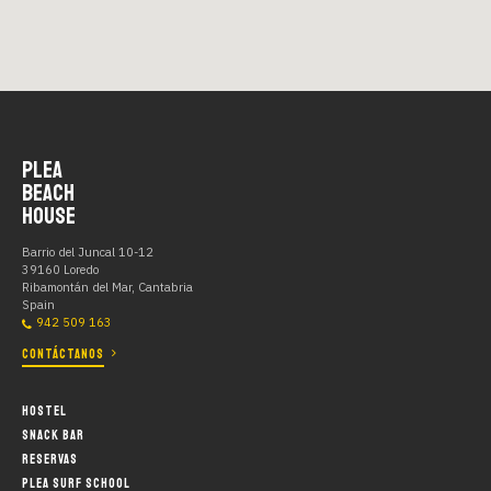
EXPEDICION POLAR PLEA
37 sec.
PLEA Team Building
PLEA
BEACH
HOUSE
1:02 min.
Barrio del Juncal 10-12
39160 Loredo
Ribamontán del Mar, Cantabria
PLEA en la TITAN Desert 2019
Spain
942 509 163
CONTÁCTANOS
6:31 min.
HOSTEL
SNACK BAR
OA2 FUSSSION 2019 en PLEA Beach
House - Loredo
RESERVAS
PLEA SURF SCHOOL