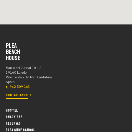
Sharryfest 2019 en PLEA Beach House
2:03 min.
EXPEDICION POLAR PLEA
PLEA
BEACH
HOUSE
37 sec.
Barrio del Juncal 10-12
39160 Loredo
Ribamontán del Mar, Cantabria
PLEA Team Building
Spain
942 509 163
CONTÁCTANOS
1:02 min.
HOSTEL
SNACK BAR
OA2 FUSSSION 2019 en PLEA Beach
House - Loredo
RESERVAS
PLEA SURF SCHOOL