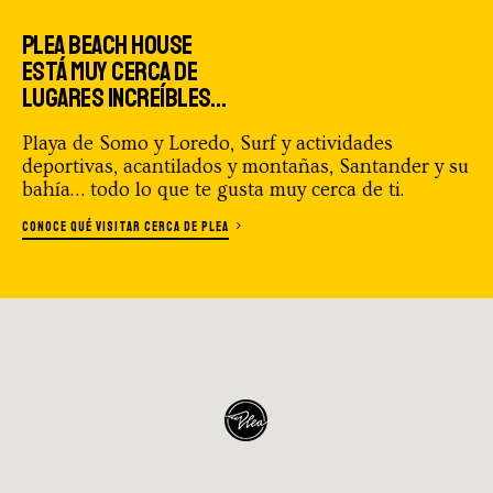
PLEA BEACH HOUSE
7:13 min.
ESTÁ MUY CERCA DE
LUGARES INCREÍBLES…
Loredo Rescue 2022 Beach Race · Visión
Motos de Agua
Playa de Somo y Loredo, Surf y actividades
deportivas, acantilados y montañas, Santander y su
bahía… todo lo que te gusta muy cerca de ti.
1:21 min.
CONOCE QUÉ VISITAR CERCA DE PLEA
Presentación PLEA Surf School
44 sec.
PLEA Beach House_home_web
38 sec.