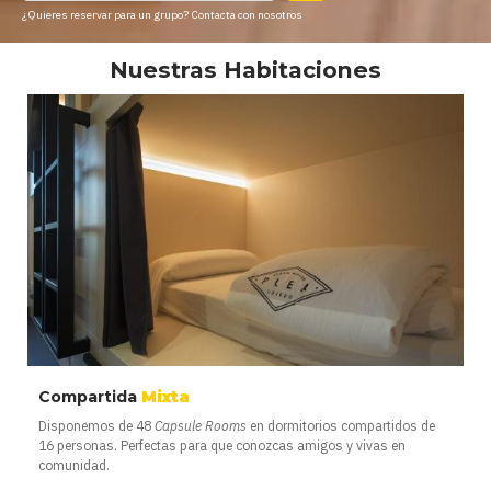
¿Quieres reservar para un grupo?
Contacta con nosotros
Nuestras Habitaciones
Compartida
Mixta
Disponemos de 48
Capsule Rooms
en dormitorios compartidos de
16 personas. Perfectas para que conozcas amigos y vivas en
comunidad.