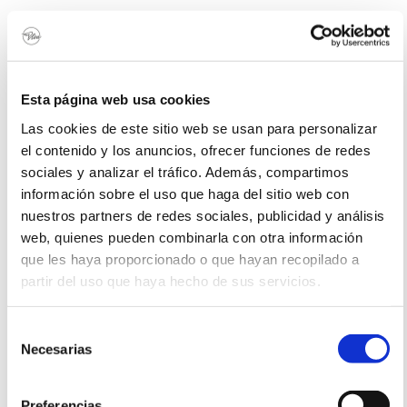
SURF
Pack Summer Surf
7 días
378€ por persona
6 noches de alojamiento / 6 clases de surf / equipamiento surf /
surfskate / desayuno incluido
Esta página web usa cookies
Las cookies de este sitio web se usan para personalizar
Posibilidad de aumentar noches de estancia ( 37€/pax)
el contenido y los anuncios, ofrecer funciones de redes
sociales y analizar el tráfico. Además, compartimos
información sobre el uso que haga del sitio web con
nuestros partners de redes sociales, publicidad y análisis
web, quienes pueden combinarla con otra información
que les haya proporcionado o que hayan recopilado a
partir del uso que haya hecho de sus servicios.
Selección
Necesarias
de
consentimiento
Preferencias