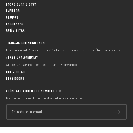
PACKS SURF & STAY
2:40 min.
EVENTOS
GRUPOS
OA2 FUSSSION 2019 en PLEA Beach
ESCOLARES
House - Loredo
QUÉ VISITAR
TRABAJA CON NOSOTROS
2:39 min.
La comunidad Plea siempre está abierta a nuevos miembros. Únete a nosotros.
¿ERES UNA AGENCIA?
PLEA Beach House
Si eres una agencia, éste es tu lugar. Bienvenido.
QUÉ VISITAR
PLEA BOOKS
1:27 min.
APÚNTATE A NUESTRO NEWSLETTER
SURF XXL / OLAS GRANDES
Mantente informado de nuestras últimas novedades.
Introduce tu email
01 sec.