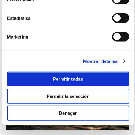
SURF
Pack Autumn Surf
3 días
119€ por persona
Estadística
2 noches de alojamiento / 2 clases de surf / equipamiento surf /
surfskate / desayuno incluido
Marketing
Posibilidad de aumentar noches de estancia ( 32€/pax)
Mostrar detalles
Permitir todas
Permitir la selección
Denegar