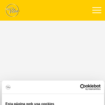
Pasar al contenido principal
ZONA
INTERÉS
Santander
Emergencias
Quiero visitar
destinos familiares
There is no result for this
Esta página web usa cookies