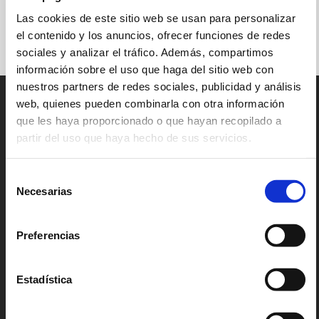
search. Please, try with another
Las cookies de este sitio web se usan para personalizar
criteria.
el contenido y los anuncios, ofrecer funciones de redes
sociales y analizar el tráfico. Además, compartimos
información sobre el uso que haga del sitio web con
nuestros partners de redes sociales, publicidad y análisis
web, quienes pueden combinarla con otra información
que les haya proporcionado o que hayan recopilado a
PLEA
partir del uso que haya hecho de sus servicios.
BEACH
HOUSE
Selección
Barrio del Juncal 10-12
Necesarias
39160 Loredo
de
Ribamontán del Mar, Cantabria
consentimiento
Spain
942 509 163
Preferencias
CONTÁCTANOS
Estadística
HOSTEL
SNACK BAR
RESERVAS