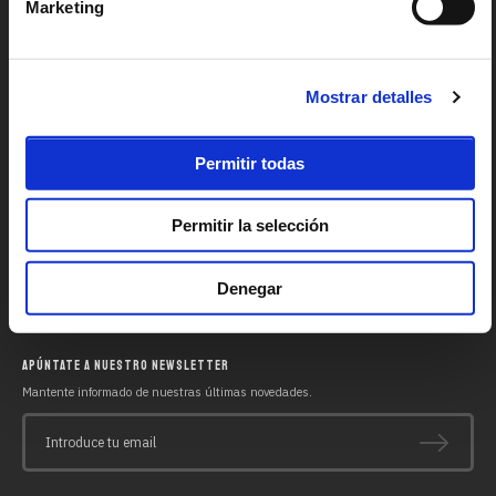
Marketing
PLEA SURF SCHOOL
PACKS SURF & STAY
EVENTOS
GRUPOS
Mostrar detalles
ESCOLARES
QUÉ VISITAR
Permitir todas
TRABAJA CON NOSOTROS
La comunidad Plea siempre está abierta a nuevos miembros. Únete a nosotros.
Permitir la selección
¿ERES UNA AGENCIA?
Si eres una agencia, éste es tu lugar. Bienvenido.
Denegar
QUÉ VISITAR
PLEA BOOKS
APÚNTATE A NUESTRO NEWSLETTER
Mantente informado de nuestras últimas novedades.
Introduce tu email