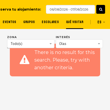
serva tu alojamiento:
EVENTOS
GRUPOS
ESCOLARES
QUÉ VISITAR
ES
ZONA
INTERÉS
Todo(s)
Olas
Quiero visitar
destinos familiares
There is no result for this
search. Please, try with
another criteria.