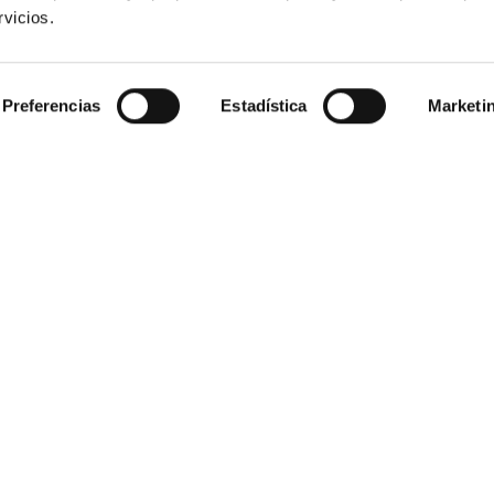
vicios.
Preferencias
Estadística
Marketi
HOSTEL
TRABAJA CON NOSOTROS
SNACK BAR
La comunidad Plea siempre está
abierta a nuevos miembros. Únete
RESERVAS
a nosotros.
PLEA SURF SCHOOL
¿ERES UNA AGENCIA?
PACKS SURF & STAY
Si eres una agencia, éste es tu
EVENTOS
lugar. Bienvenido.
GRUPOS
QUÉ VISITAR
ESCOLARES
PLEA BOOKS
QUÉ VISITAR