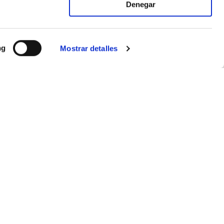
Denegar
ng
Mostrar detalles
APÚNTATE A NUESTRO NEWSLETTER
Mantente informado de nuestras últimas novedades.
Introduce tu email