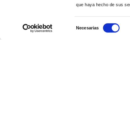
que haya hecho de sus ser
Selección
Necesarias
de
consentimiento
PLEA
BEACH
HOUSE
Barrio del Juncal 10-12
39160 Loredo
Ribamontán del Mar, Cantabria
Spain
942 509 163
CONTÁCTANOS