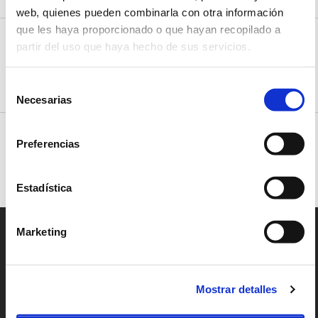
web, quienes pueden combinarla con otra información
que les haya proporcionado o que hayan recopilado a
PANORÁMICO
partir del uso que haya hecho de sus servicios.
Playa de Somo y Loredo
Playa de Somo y Loredo
Loredo, Cantabria
Selección
CÓMO LLEGAR
Necesarias
de
consentimiento
PANORÁMICO
Playa El Puntal
Preferencias
Playa El Puntal
Somo, Cantabria
CÓMO LLEGAR
Estadística
Marketing
PLEA
BEACH
HOUSE
Mostrar detalles
Barrio del Juncal 10-12