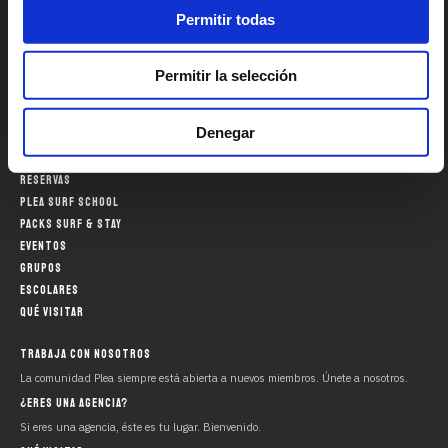
39160 Loredo
Permitir todas
Ribamontán del Mar, Cantabria
Spain
942 509 163
Permitir la selección
CONTÁCTANOS
Denegar
HOSTEL
SNACK BAR
RESERVAS
PLEA SURF SCHOOL
PACKS SURF & STAY
EVENTOS
GRUPOS
ESCOLARES
QUÉ VISITAR
TRABAJA CON NOSOTROS
La comunidad Plea siempre está abierta a nuevos miembros. Únete a nosotros.
¿ERES UNA AGENCIA?
Si eres una agencia, éste es tu lugar. Bienvenido.