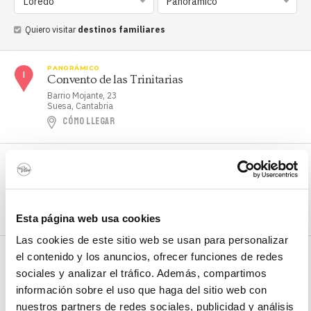
Loredo
Panorámico
Quiero visitar
destinos familiares
PANORÁMICO
Convento de las Trinitarias
Barrio Mojante, 23
Suesa, Cantabria
CÓMO LLEGAR
PANORÁMICO
Iglesia Las Latas
Barrio Latas, 9A
Latas, Cantabria
CÓMO LLEGAR
Esta página web usa cookies
Las cookies de este sitio web se usan para personalizar
PANORÁMICO
el contenido y los anuncios, ofrecer funciones de redes
Mirador Isla los Tranquilos
sociales y analizar el tráfico. Además, compartimos
Barrio el Bosque, 98
información sobre el uso que haga del sitio web con
Loredo, Cantabria
CÓMO LLEGAR
nuestros partners de redes sociales, publicidad y análisis