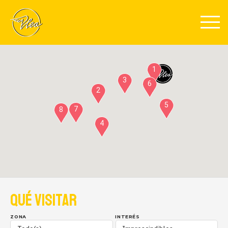
Pasar al contenido principal
1
3
6
2
5
7
8
4
QUÉ VISITAR
ZONA
INTERÉS