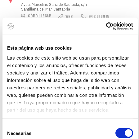
Avda. Marcelino Sanz de Sautuola, s/n
Santillana del Mar, Cantabria
CÓMO LLEGAR
WEB
942 81 88 15
IMPRESCINDIBLES
Estación de Esquí y Montaña Alto Campoo
Carretera Reinosa-Alto Campoo km 24.
Esta página web usa cookies
Las cookies de este sitio web se usan para personalizar
Hermandad de Campoo de Suso,
el contenido y los anuncios, ofrecer funciones de redes
Cantabria, España
sociales y analizar el tráfico. Además, compartimos
Hermandad de Campoo de Suso, Cantabria
información sobre el uso que haga del sitio web con
CÓMO LLEGAR
WEB
902 210 112
nuestros partners de redes sociales, publicidad y análisis
web, quienes pueden combinarla con otra información
que les haya proporcionado o que hayan recopilado a
IMPRESCINDIBLES
Mirador de Covalruyo - Portillo de Lunada
partir del uso que haya hecho de sus servicios.
39806, La Concha
Selección
La Concha, Cantabria
Necesarias
CÓMO LLEGAR
de
WEB