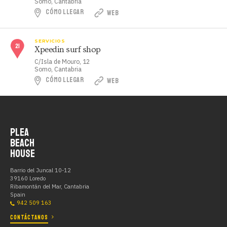
Somo, Cantabria
CÓMO LLEGAR
WEB
SERVICIOS
Xpeedin surf shop
C/Isla de Mouro, 12
Somo, Cantabria
CÓMO LLEGAR
WEB
PLEA
BEACH
HOUSE
Barrio del Juncal 10-12
39160 Loredo
Ribamontán del Mar, Cantabria
Spain
942 509 163
CONTÁCTANOS