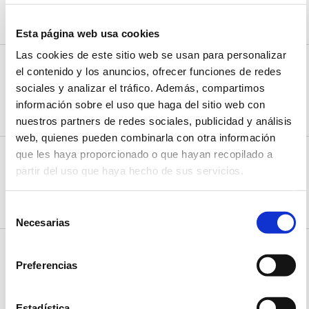
Loredo, Cantabria
CÓMO LLEGAR
Esta página web usa cookies
Las cookies de este sitio web se usan para personalizar
SERVICIOS
el contenido y los anuncios, ofrecer funciones de redes
Estanco y prensa Somo
sociales y analizar el tráfico. Además, compartimos
C/Isla de Mouro, 4
Somo, Cantabria
información sobre el uso que haga del sitio web con
CÓMO LLEGAR
nuestros partners de redes sociales, publicidad y análisis
web, quienes pueden combinarla con otra información
que les haya proporcionado o que hayan recopilado a
SERVICIOS
Frutería El Palacio
partir del uso que haya hecho de sus servicios.
Barrio Monte Mazo, 38A
Loredo, Cantabria
CÓMO LLEGAR
Selección
Necesarias
de
consentimiento
SERVICIOS
Lavandería Tu Colada Express
Preferencias
Avda. Trasmiera, 1
Somo, Cantabria
CÓMO LLEGAR
Estadística