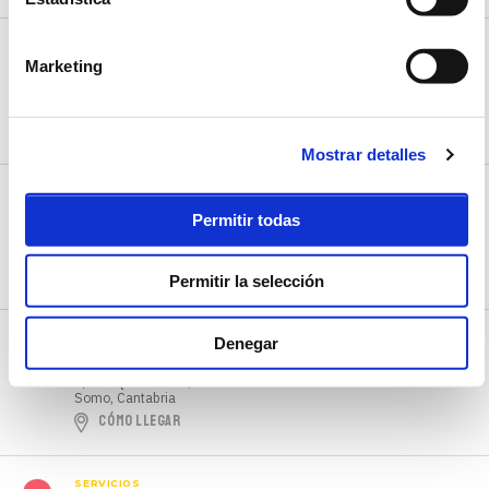
SERVICIOS
Mercado de la Esperanza
Marketing
Plaza de la Esperanza
Santander, Cantabria
CÓMO LLEGAR
Mostrar detalles
SERVICIOS
Mercado del Este
Permitir todas
Calle Hernán Cortés, 4
Santander, Cantabria
CÓMO LLEGAR
Permitir la selección
SERVICIOS
Denegar
Moda Somo Algodón
C/ Las Quebrantas, 4
Somo, Cantabria
CÓMO LLEGAR
SERVICIOS