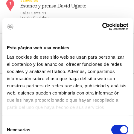
SERVICIOS
Estanco y prensa David Ugarte
Calle Puente, 51
Loredo, Cantabria
CÓMO LLEGAR
SERVICIOS
Estanco y prensa Somo
Esta página web usa cookies
C/Isla de Mouro, 4
Las cookies de este sitio web se usan para personalizar
Somo, Cantabria
CÓMO LLEGAR
el contenido y los anuncios, ofrecer funciones de redes
sociales y analizar el tráfico. Además, compartimos
información sobre el uso que haga del sitio web con
SERVICIOS
Frutería El Palacio
nuestros partners de redes sociales, publicidad y análisis
web, quienes pueden combinarla con otra información
Barrio Monte Mazo, 38A
Loredo, Cantabria
que les haya proporcionado o que hayan recopilado a
CÓMO LLEGAR
partir del uso que haya hecho de sus servicios.
SERVICIOS
Selección
Lavandería Tu Colada Express
Necesarias
de
Avda. Trasmiera, 1