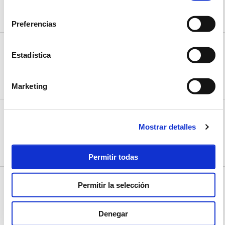
Somo, Cantabria
consentimiento
CÓMO LLEGAR
Preferencias
SERVICIOS
Moda Somo Algodón
Estadística
C/ Las Quebrantas, 4
Somo, Cantabria
CÓMO LLEGAR
Marketing
SERVICIOS
Moorea surf shop
Mostrar detalles
C/Isla de Mouro, 12
Somo, Cantabria
CÓMO LLEGAR
Permitir todas
SERVICIOS
Permitir la selección
Supermercado Andrés
C/Puente, 55
Loredo, Cantabria
Denegar
CÓMO LLEGAR