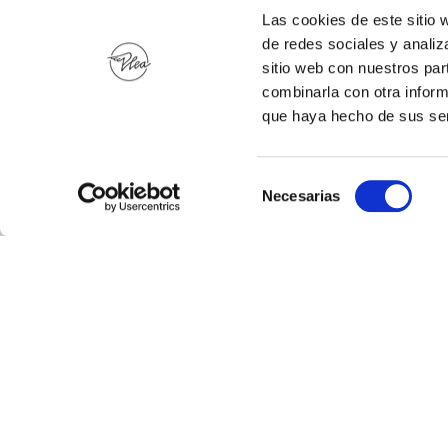
Las cookies de este sitio 
de redes sociales y analiz
sitio web con nuestros par
combinarla con otra inform
que haya hecho de sus ser
Selección
Necesarias
de
consentimiento
PLEA
BEACH
HOUSE
Barrio del Juncal 10-12
39160 Loredo
Ribamontán del Mar, Cantabria
Spain