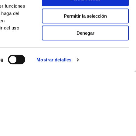
er funciones
 haga del
Permitir la selección
den
r del uso
Denegar
ng
Mostrar detalles
APÚNTATE A NUESTRO NEWSLETTER
Mantente informado de nuestras últimas novedades.
Introduce tu email