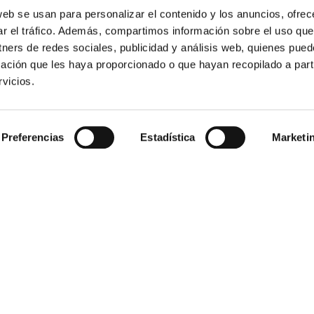
web se usan para personalizar el contenido y los anuncios, ofrec
ar el tráfico. Además, compartimos información sobre el uso que
tners de redes sociales, publicidad y análisis web, quienes pue
ación que les haya proporcionado o que hayan recopilado a parti
vicios.
Preferencias
Estadística
Marketi
HOSTEL
TRABAJA CON NOSOTROS
SNACK BAR
La comunidad Plea siempre está
abierta a nuevos miembros. Únete
RESERVAS
a nosotros.
PLEA SURF SCHOOL
¿ERES UNA AGENCIA?
PACKS SURF & STAY
Si eres una agencia, éste es tu
EVENTOS
lugar. Bienvenido.
GRUPOS