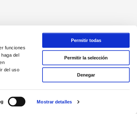
Permitir todas
er funciones
 haga del
Permitir la selección
den
r del uso
Denegar
ng
Mostrar detalles
APÚNTATE A NUESTRO NEWSLETTER