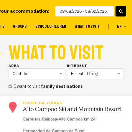
your accommodation:
TS
GROUPS
SCHOOLCHILDREN
WHAT TO VISIT
EN
WHAT TO VISIT
AREA
INTEREST
Cantabria
Essential things
I want to visit
family destinations
ESSENTIAL THINGS
Alto Campoo Ski and Mountain Resort
Carretera Reinosa-Alto Campoo km 24.
Hermandad de Campoo de Suso,