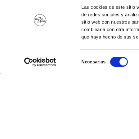
Las cookies de este sitio 
de redes sociales y analiz
sitio web con nuestros par
combinarla con otra inform
que haya hecho de sus ser
Selección
Necesarias
de
consentimiento
PLEA BEACH HOUSE
IS VERY CLOSE TO
SOME AMAZING PLACES…
Somo and Loredo beach, surfing