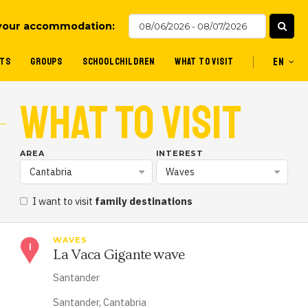
your accommodation:
TS
GROUPS
SCHOOLCHILDREN
WHAT TO VISIT
EN
WHAT TO VISIT
AREA
INTEREST
Cantabria
Waves
I want to visit
family destinations
WAVES
La Vaca Gigante wave
Santander
Santander, Cantabria