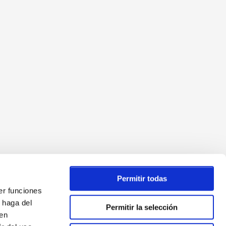
Permitir todas
er funciones
 haga del
Permitir la selección
den