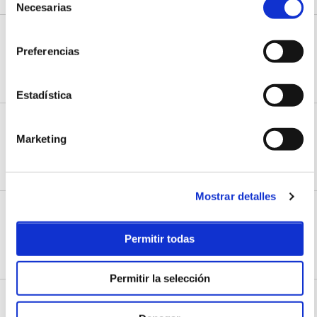
Necesarias
de
consentimiento
Faro de Cabo Mayor
Preferencias
Avenida del Faro Pintor Eduardo Sanz
Santander, Cantabria
CÓMO LLEGAR
Estadística
Federación Cántabra de Vela
Marketing
Calle Gamazo
Santander, Cantabria
CÓMO LLEGAR
WEB
Mostrar detalles
Frutería El Palacio
Barrio Monte Mazo, 38A
Permitir todas
Loredo, Cantabria
CÓMO LLEGAR
Permitir la selección
Hospital de Valdecilla