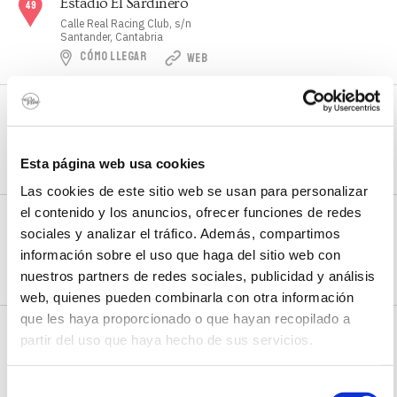
Estadio El Sardinero
Calle Real Racing Club, s/n
Santander, Cantabria
CÓMO LLEGAR
WEB
Estanco y prensa David Ugarte
Calle Puente, 51
Loredo, Cantabria
Esta página web usa cookies
CÓMO LLEGAR
Las cookies de este sitio web se usan para personalizar
el contenido y los anuncios, ofrecer funciones de redes
Estanco y prensa Somo
sociales y analizar el tráfico. Además, compartimos
C/Isla de Mouro, 4
información sobre el uso que haga del sitio web con
Somo, Cantabria
nuestros partners de redes sociales, publicidad y análisis
CÓMO LLEGAR
web, quienes pueden combinarla con otra información
que les haya proporcionado o que hayan recopilado a
Farmacia Somo
partir del uso que haya hecho de sus servicios.
C/ Isla de Mouro, 11
Somo, Cantabria
CÓMO LLEGAR
Selección